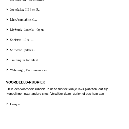
Joomladag III 4 en 5...
MijnJoomlaSite.nl...
MyStudy: Joomla - Open...
Snelstart 1.0.x -...
Software updates -...
Training in Joomla //...
Webdesign, E-commerce en...
VOORBEELD-RUBRIEK
Dit is een voorbeeld rubriek. In deze rubriek kun je links plaatsen, dat zijn
koppelingen naar andere sites. Verwijder deze rubriek of pas hem aan
Google