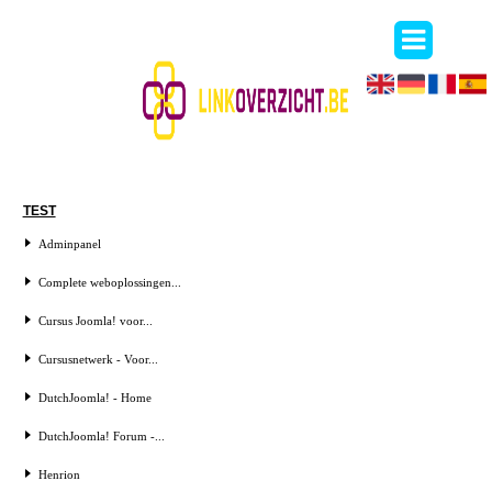
TEST
Adminpanel
Complete weboplossingen...
Cursus Joomla! voor...
Cursusnetwerk - Voor...
DutchJoomla! - Home
DutchJoomla! Forum -...
Henrion